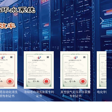
自动化清洗
冷却塔自清洗装置专利
真空脱气定压补水装置
电化学除垢设
专利证书
证书
专利证书
书