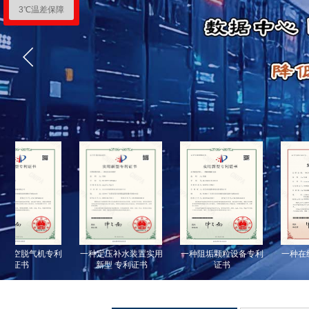
3℃温差保障
空脱气机专利
一种定压补水装置实用
一种阻垢颗粒设备专利
一种在线
证书
新型 专利证书
证书